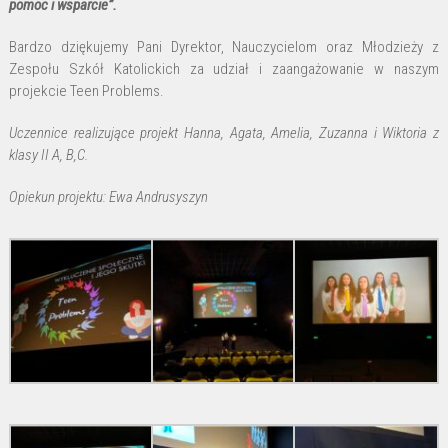
pomoc i wsparcie”.
Bardzo dziękujemy Pani Dyrektor, Nauczycielom oraz Młodzieży z
Zespołu Szkół Katolickich za udział i zaangażowanie w naszym
projekcie Teen Problems.
Uczennice realizujące projekt Hanna, Agata, Amelia, Zuzanna i Wiktoria z
klasy II A, B,C.
Opiekun projektu: Ewa Andrusyszyn