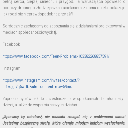
pełną serca, ciepła, śmiechu i przygód. Ta wzruszająca opowieść o
podróży drobnego złodziejaszka i uciekiniera z domu opieki, pokazuje
jak rodzi się nieprawdopodobna przyjaźń!
Serdecznie zachęcamy do zapoznania się z działaniami projektowymi w
mediach społecznościowych tj.
Facebook
https://www.facebook.com/Teen-Problems-103382268857591/
Instagram
https://www.instagram.com/invites/contact/?
i=1xojgl7q5wrtb&utm_content=mxw59md
Zapraszamy również do uczestniczenia w spotkaniach dla młodzieży i
dzieci, a także do wsparcia naszych działań.
„Sprawmy by młodzież, nie musiała zmagać się z problemami sama!
Jesteśmy bezpieczną strefą, która oferuje młodym ludziom wysłuchanie,