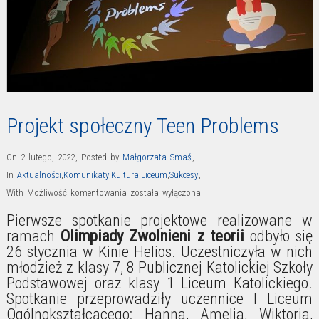
Projekt społeczny Teen Problems
On 2 lutego, 2022
,
Posted by
Małgorzata Smaś
,
In
Aktualności
,
Komunikaty
,
Kultura
,
Liceum
,
Sukcesy
,
Projekt
With
Możliwość komentowania
została wyłączona
społeczny
Pierwsze spotkanie projektowe realizowane w
Teen
ramach
Olimpiady Zwolnieni z teorii
odbyło się
Problems
26 stycznia w Kinie Helios. Uczestniczyła w nich
młodzież z klasy 7, 8 Publicznej Katolickiej Szkoły
Podstawowej oraz klasy 1 Liceum Katolickiego.
Spotkanie przeprowadziły uczennice I Liceum
Ogólnokształcącego: Hanna, Amelia, Wiktoria,