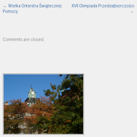
←
Wielka Orkiestra Świątecznej
XVII Olimpiada Przedsiębiorczości
Pomocy
→
Comments are closed.