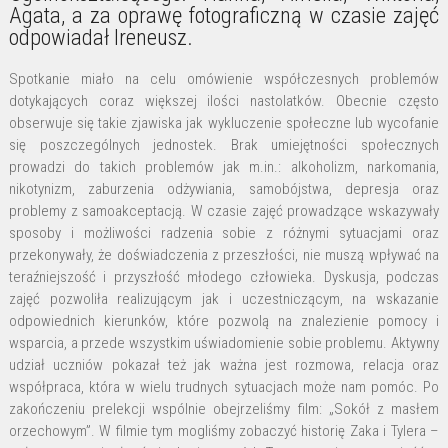
Agata, a za oprawę fotograficzną w czasie zajęć
odpowiadał Ireneusz.
Spotkanie miało na celu omówienie współczesnych problemów
dotykających coraz większej ilości nastolatków. Obecnie często
obserwuje się takie zjawiska jak wykluczenie społeczne lub wycofanie
się poszczególnych jednostek. Brak umiejętności społecznych
prowadzi do takich problemów jak m.in.: alkoholizm, narkomania,
nikotynizm, zaburzenia odżywiania, samobójstwa, depresja oraz
problemy z samoakceptacją. W czasie zajęć prowadzące wskazywały
sposoby i możliwości radzenia sobie z różnymi sytuacjami oraz
przekonywały, że doświadczenia z przeszłości, nie muszą wpływać na
teraźniejszość i przyszłość młodego człowieka. Dyskusja, podczas
zajęć pozwoliła realizującym jak i uczestniczącym, na wskazanie
odpowiednich kierunków, które pozwolą na znalezienie pomocy i
wsparcia, a przede wszystkim uświadomienie sobie problemu. Aktywny
udział uczniów pokazał też jak ważna jest rozmowa, relacja oraz
współpraca, która w wielu trudnych sytuacjach może nam pomóc. Po
zakończeniu prelekcji wspólnie obejrzeliśmy film: „Sokół z masłem
orzechowym”. W filmie tym mogliśmy zobaczyć historię Zaka i Tylera –