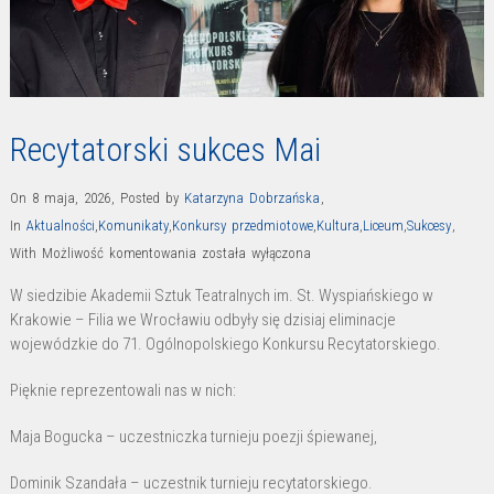
Recytatorski sukces Mai
On 8 maja, 2026
,
Posted by
Katarzyna Dobrzańska
,
In
Aktualności
,
Komunikaty
,
Konkursy przedmiotowe
,
Kultura
,
Liceum
,
Sukcesy
,
Recytatorski
With
Możliwość komentowania
została wyłączona
sukces
W siedzibie Akademii Sztuk Teatralnych im. St. Wyspiańskiego w
Mai
Krakowie – Filia we Wrocławiu odbyły się dzisiaj eliminacje
wojewódzkie do 71. Ogólnopolskiego Konkursu Recytatorskiego.
Pięknie reprezentowali nas w nich:
Maja Bogucka – uczestniczka turnieju poezji śpiewanej,
Dominik Szandała – uczestnik turnieju recytatorskiego.