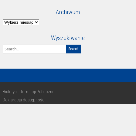
Archiwum
Archiwum
Wyszukiwanie
Biuletyn Informacji Publicznej
Deklaracja dostępności
RODO
Copyright 2016 - design by Paweł Michałkiewicz