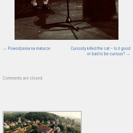
←
Powodzenia na maturze
Curiosity killed the cat – Is it good
or bad to be curious?
→
Comments are closed.