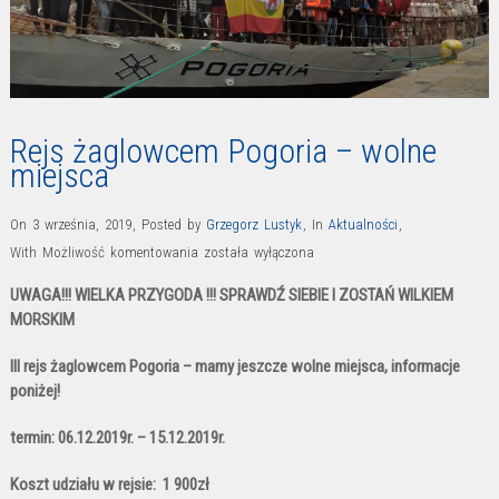
Rejs żaglowcem Pogoria – wolne
miejsca
On 3 września, 2019
,
Posted by
Grzegorz Lustyk
,
In
Aktualności
,
Rejs
With
Możliwość komentowania
została wyłączona
żaglowcem
UWAGA!!! WIELKA PRZYGODA !!! SPRAWDŹ SIEBIE I ZOSTAŃ WILKIEM
Pogoria
MORSKIM
–
wolne
III rejs żaglowcem Pogoria – mamy jeszcze wolne miejsca, informacje
poniżej!
miejsca
termin: 06.12.2019r. – 15.12.2019r.
Koszt udziału w rejsie: 1 900zł