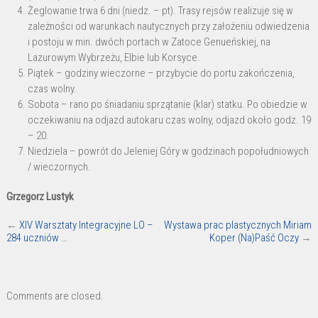
Żeglowanie trwa 6 dni (niedz. – pt). Trasy rejsów realizuje się w
zależności od warunkach nautycznych przy założeniu odwiedzenia
i postoju w min. dwóch portach w Zatoce Genueńskiej, na
Lazurowym Wybrzeżu, Elbie lub Korsyce.
Piątek – godziny wieczorne – przybycie do portu zakończenia,
czas wolny.
Sobota – rano po śniadaniu sprzątanie (klar) statku. Po obiedzie w
oczekiwaniu na odjazd autokaru czas wolny, odjazd około godz. 19
– 20.
Niedziela – powrót do Jeleniej Góry w godzinach popołudniowych
/ wieczornych.
Grzegorz Lustyk
←
XIV Warsztaty Integracyjne LO –
Wystawa prac plastycznych Miriam
284 uczniów …
Koper (Na)Paść Oczy
→
Comments are closed.