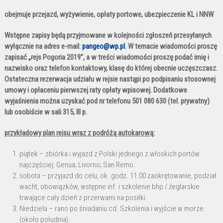
obejmuje przejazd, wyżywienie, opłaty portowe, ubezpieczenie KL i NNW
Wstępne zapisy będą przyjmowane w kolejności zgłoszeń przesyłanych
wyłącznie na adres
e-mail:
pangeo@wp.pl
. W temacie wiadomości proszę
zapisać „rejs Pogoria 2019”, a w treści wiadomości proszę podać imię i
nazwisko oraz telefon kontaktowy, klasę do której obecnie uczęszczasz.
Ostateczna rezerwacja udziału w rejsie nastąpi po podpisaniu stosownej
umowy i opłaceniu pierwszej raty opłaty wpisowej. Dodatkowe
wyjaśnienia można uzyskać pod nr telefonu 501 080 630 (tel. prywatny)
lub osobiście w sali 315, III p.
przykładowy plan rejsu wraz z podróżą autokarową:
piątek – zbiórka i wyjazd z Polski jednego z włoskich portów
najczęściej: Genua; Livorno; San Remo.
sobota – przyjazd do celu, ok. godz. 11.00 zaokrętowanie, podział
wacht, obowiązków, wstępne inf. i szkolenie bhp / żeglarskie
trwające cały dzień z przerwami na posiłki.
Niedziela – rano po śniadaniu cd. Szkolenia i wyjście w morze
(około południa).