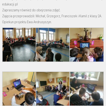
edukacji.pl
Zapraszamy również do obejrzenia zdjęć.
Zajęcia przeprowadzili: Michał, Grzegorz, Franciszek i Kamil z klasy 2A.
Opiekun projektu Ewa Andrusyszyn.