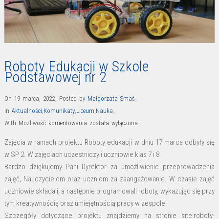
Roboty Edukacji w Szkole
Podstawowej nr 2
On 19 marca, 2022
,
Posted by
Małgorzata Smaś
,
In
Aktualności
,
Komunikaty
,
Liceum
,
Nauka
,
Roboty
With
Możliwość komentowania
została wyłączona
Edukacji
Zajęcia w ramach projektu Roboty edukacji w dniu 17 marca odbyły się
w
w SP 2. W zajęciach uczestniczyli uczniowie klas 7 i 8.
Szkole
Bardzo dziękujemy Pani Dyrektor za umożliwienie przeprowadzenia
Podstawowej
zajęć, Nauczycielom oraz uczniom za zaangażowanie. W czasie zajęć
nr
uczniowie składali, a następnie programowali roboty, wykazując się przy
2
tym kreatywnością oraz umiejętnością pracy w zespole.
Szczegóły dotyczące projektu znajdziemy na stronie site:roboty-