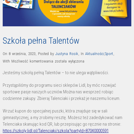
Szkoła pełna Talentów
On 8 września, 2023
,
Posted by
Justyna Rosik
,
In
Aktualności
,
Sport
,
Szkoła
With
Możliwość komentowania
została wyłączona
pełna
Jesteśmy szkołą pełną Talentów – to nie ulega wątpliwości.
Talentów
Przystąpiliśmy do programu sieci sklepów Lidl, by móc rozwijać
sportowe pasje naszych uczniów.Można nas wesprzeć robiąc
codzienne zakupy. Zbieraj Talenciaki i przekaż je naszemu liceum.
Wrzuć kupon do specjalnej puszki, która znajduje się w sali
gimnastycznej, a my zrobimy resztę. Możesz też zadedykować nam
Telenciaka skanując kod QR, lub przepisując go ręcznie na stronie:
https://szkoly.lidl.pl/Talenciaki/szkola?partyId=87040000591