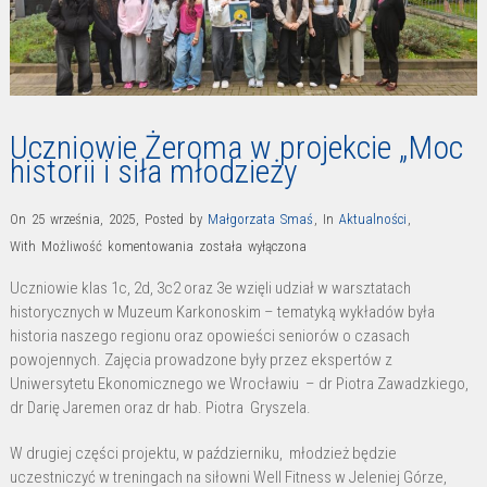
Uczniowie Żeroma w projekcie „Moc
historii i siła młodzieży
On 25 września, 2025
,
Posted by
Małgorzata Smaś
,
In
Aktualności
,
Uczniowie
With
Możliwość komentowania
została wyłączona
Żeroma
Uczniowie klas 1c, 2d, 3c2 oraz 3e wzięli udział w warsztatach
w
historycznych w Muzeum Karkonoskim – tematyką wykładów była
projekcie
historia naszego regionu oraz opowieści seniorów o czasach
„Moc
powojennych. Zajęcia prowadzone były przez ekspertów z
historii
Uniwersytetu Ekonomicznego we Wrocławiu – dr Piotra Zawadzkiego,
dr Darię Jaremen oraz dr hab. Piotra Gryszela.
i
siła
W drugiej części projektu, w październiku, młodzież będzie
młodzieży
uczestniczyć w treningach na siłowni Well Fitness w Jeleniej Górze,