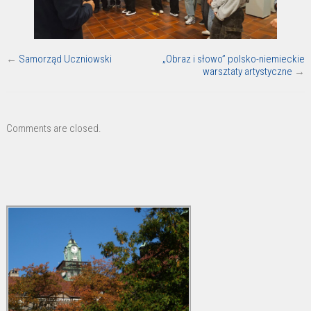
←
Samorząd Uczniowski
„Obraz i słowo” polsko-niemieckie
warsztaty artystyczne
→
Comments are closed.