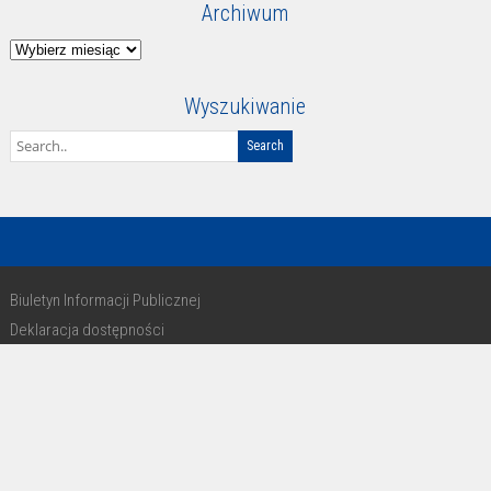
Archiwum
Archiwum
Wyszukiwanie
Biuletyn Informacji Publicznej
Deklaracja dostępności
RODO
Copyright 2016 - design by Paweł Michałkiewicz
Invert Theme By
SketchThemes