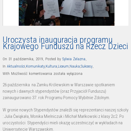
Uroczysta inauguracja programu
Krajowego Funduszu na Rzecz Dzieci
On 31 października, 2019
,
Posted by
Sylwia Żelazna
,
In
Aktualności
,
Komunikaty
,
Kultura
,
Liceum
,
Nauka
,
Sukcesy
,
Uroczysta
With
Możliwość komentowania
została wyłączona
inauguracja
26 października na Zamku Królewskim w Warszawie spotkaniem
programu
nowych i dawnych stypendystów (oraz Przyjaciół Funduszu)
Krajowego
zainaugurowano 37. rok Programu Pomocy Wybitnie Zdolnym.
Funduszu
W gronie nowych Stypendystów znaleźli się reprezentanci naszej szkoły
na
: Julia Ćwiąkała, Monika Mielniczuk i Michał Mańkowski z klasy 2c2. Po
Rzecz
uroczystości Stypendyści mieli okazję uczestniczyć w wykładach na
Dzieci
Uniwersytecie Warszawskim.