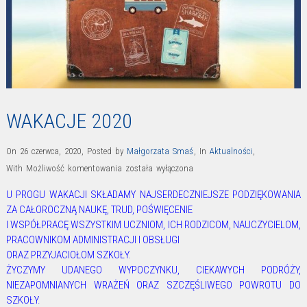
WAKACJE 2020
On 26 czerwca, 2020
,
Posted by
Małgorzata Smaś
,
In
Aktualności
,
WAKACJE
With
Możliwość komentowania
została wyłączona
2020
U PROGU WAKACJI SKŁADAMY NAJSERDECZNIEJSZE PODZIĘKOWANIA
ZA CAŁOROCZNĄ NAUKĘ,
TRUD, POŚWIĘCENIE
I WSPÓŁPRACĘ WSZYSTKIM UCZNIOM, ICH RODZICOM, NAUCZYCIELOM,
PRACOWNIKOM ADMINISTRACJI I OBSŁUGI
ORAZ PRZYJACIOŁOM SZKOŁY.
ŻYCZYMY UDANEGO WYPOCZYNKU, CIEKAWYCH PODRÓŻY,
NIEZAPOMNIANYCH WRAŻEŃ ORAZ SZCZĘŚLIWEGO POWROTU DO
SZKOŁY.