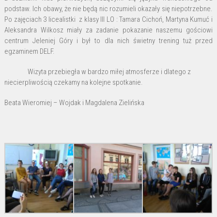
podstaw. Ich obawy, że nie będą nic rozumieli okazały się niepotrzebne.
Po zajęciach 3 licealistki z klasy III LO : Tamara Cichoń, Martyna Kumuć i
Aleksandra Wilkosz miały za zadanie pokazanie naszemu gościowi
centrum Jeleniej Góry i był to dla nich świetny trening tuż przed
egzaminem DELF.
Wizyta przebiegła w bardzo miłej atmosferze i dlatego z
niecierpliwością czekamy na kolejne spotkanie.
Beata Wieromiej – Wojdak i Magdalena Zielińska