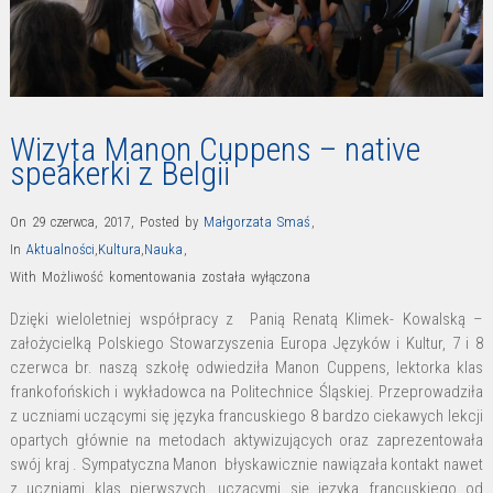
Wizyta Manon Cuppens – native
speakerki z Belgii
On 29 czerwca, 2017
,
Posted by
Małgorzata Smaś
,
In
Aktualności
,
Kultura
,
Nauka
,
Wizyta
With
Możliwość komentowania
została wyłączona
Manon
Dzięki wieloletniej współpracy z Panią Renatą Klimek- Kowalską –
Cuppens
założycielką Polskiego Stowarzyszenia Europa Języków i Kultur, 7 i 8
–
czerwca br. naszą szkołę odwiedziła Manon Cuppens, lektorka klas
native
frankofońskich i wykładowca na Politechnice Śląskiej. Przeprowadziła
speakerki
z uczniami uczącymi się języka francuskiego 8 bardzo ciekawych lekcji
opartych głównie na metodach aktywizujących oraz zaprezentowała
z
swój kraj . Sympatyczna Manon błyskawicznie nawiązała kontakt nawet
Belgii
z uczniami klas pierwszych, uczącymi się języka francuskiego od