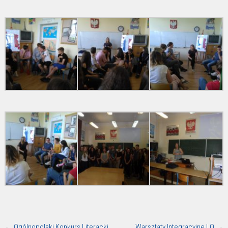
←
Ogólnopolski Konkurs Literacki
Warsztaty Integracyjne LO
→