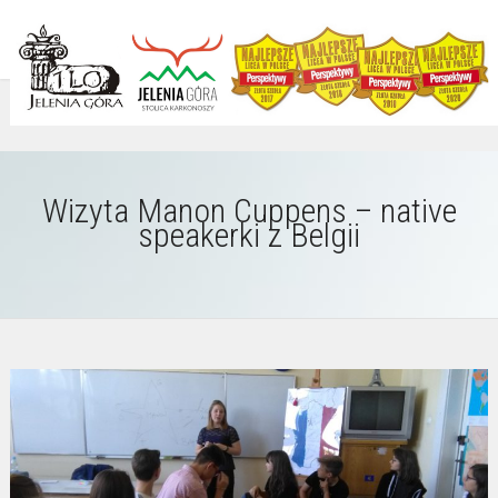
Wizyta Manon Cuppens – native
speakerki z Belgii