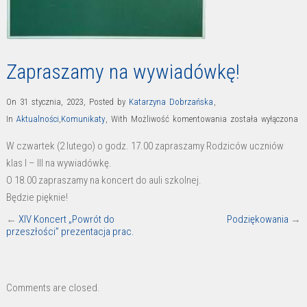
Zapraszamy na wywiadówkę!
On 31 stycznia, 2023
,
Posted by
Katarzyna Dobrzańska
,
Zapraszamy
In
Aktualności
,
Komunikaty
,
With
Możliwość komentowania
została wyłączona
na
W czwartek (2 lutego) o godz. 17.00 zapraszamy Rodziców uczniów
wywiadówkę!
klas I – III na wywiadówkę.
O 18.00 zapraszamy na koncert do auli szkolnej.
Będzie pięknie!
←
XIV Koncert „Powrót do
Podziękowania
→
przeszłości” prezentacja prac.
Comments are closed.