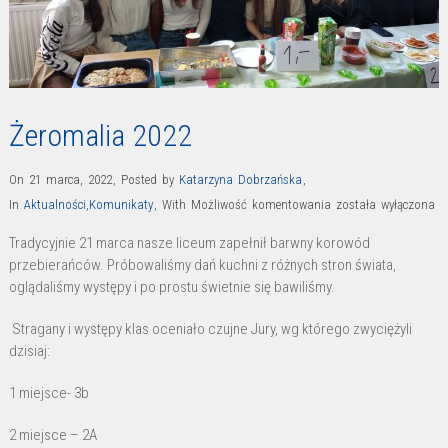
Żeromalia 2022
On 21 marca, 2022
,
Posted by
Katarzyna Dobrzańska
,
Żeromalia
In
Aktualności
,
Komunikaty
,
With
Możliwość komentowania
została wyłączona
2022
Tradycyjnie 21 marca nasze liceum zapełnił barwny korowód
przebierańców. Próbowaliśmy dań kuchni z różnych stron świata,
oglądaliśmy występy i po prostu świetnie się bawiliśmy.
Stragany i występy klas oceniało czujne Jury, wg którego zwyciężyli
dzisiaj:
1 miejsce- 3b
2 miejsce – 2A