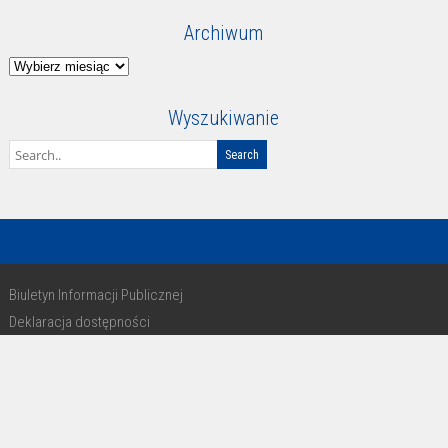
Archiwum
Archiwum
Wyszukiwanie
Biuletyn Informacji Publicznej
Deklaracja dostępności
RODO
Copyright 2016 - design by Paweł Michałkiewicz