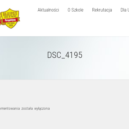
Aktualności
O Szkole
Rekrutacja
Dla 
DSC_4195
DSC_4195
komentowania
została wyłączona