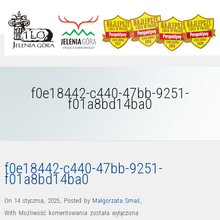
f0e18442-c440-47bb-9251-
f01a8bd14ba0
f0e18442-c440-47bb-9251-
f01a8bd14ba0
On 14 stycznia, 2025
,
Posted by
Małgorzata Smaś
,
f0e18442-
With
Możliwość komentowania
została wyłączona