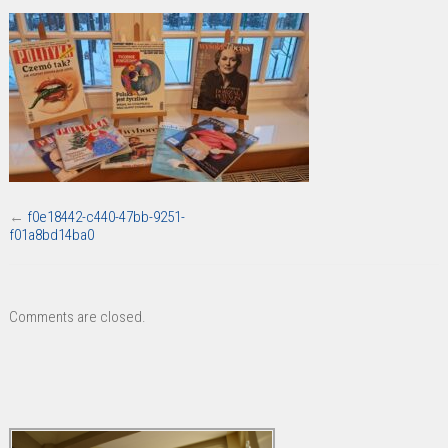
c440-
47bb-
9251-
f01a8bd14ba0
←
f0e18442-c440-47bb-9251-
f01a8bd14ba0
Comments are closed.