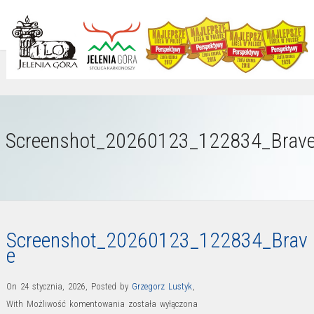
Screenshot_20260123_122834_Brav
Screenshot_20260123_122834_Brav
e
On 24 stycznia, 2026
,
Posted by
Grzegorz Lustyk
,
Screenshot_20260123_122834_Brave
With
Możliwość komentowania
została wyłączona