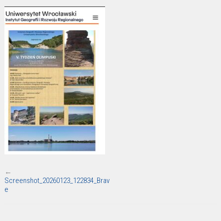
←
Screenshot_20260123_122834_Brav
e