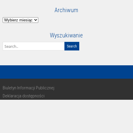
Archiwum
Archiwum
Wyszukiwanie
Biuletyn Informacji Publicznej
Deklaracja dostępności
RODO
Copyright 2016 - design by Paweł Michałkiewicz