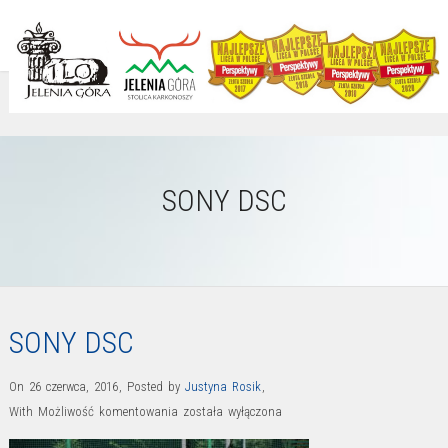
SONY DSC
SONY DSC
On 26 czerwca, 2016
,
Posted by
Justyna Rosik
,
SONY
With
Możliwość komentowania
została wyłączona
DSC