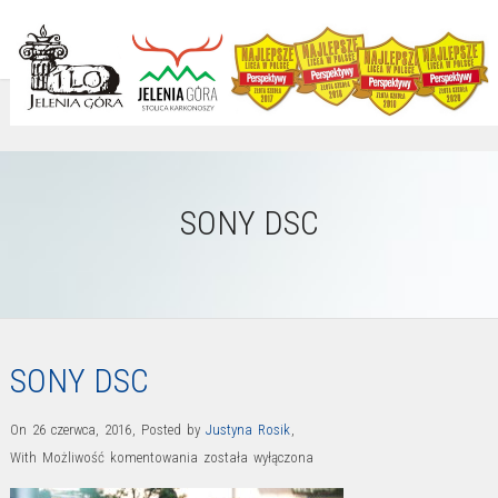
SONY DSC
SONY DSC
On 26 czerwca, 2016
,
Posted by
Justyna Rosik
,
SONY
With
Możliwość komentowania
została wyłączona
DSC