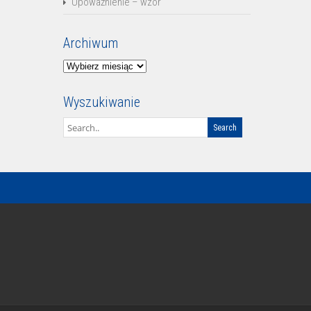
Upoważnienie – wzór
Archiwum
Archiwum
Wyszukiwanie