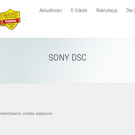
Aktualności
O Szkole
Rekrutacja
Dla 
SONY DSC
SONY
komentowania
została wyłączona
DSC