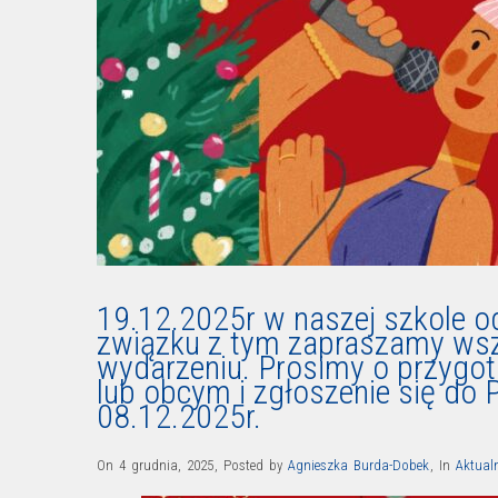
19.12.2025r w naszej szkole o
związku z tym zapraszamy wsz
wydarzeniu. Prosimy o przygo
lub obcym i zgłoszenie się do 
08.12.2025r.
On 4 grudnia, 2025
,
Posted by
Agnieszka Burda-Dobek
,
In
Aktual