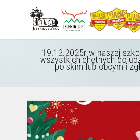
19.12.2025r w naszej szko
wszystkich chętnych do ud
polskim lub obcym i zg