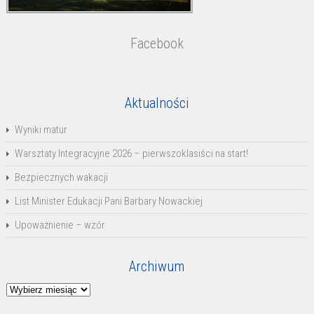
Facebook
Aktualności
Wyniki matur
Warsztaty Integracyjne 2026 – pierwszoklasiści na start!
Bezpiecznych wakacji
List Minister Edukacji Pani Barbary Nowackiej
Upoważnienie – wzór
Archiwum
Archiwum