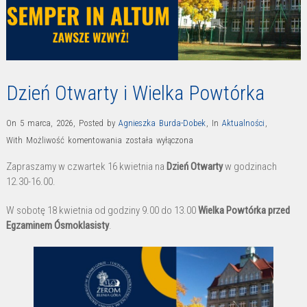
Dzień Otwarty i Wielka Powtórka
On 5 marca, 2026
,
Posted by
Agnieszka Burda-Dobek
,
In
Aktualności
,
Dzień
With
Możliwość komentowania
została wyłączona
Otwarty
Zapraszamy w czwartek 16 kwietnia na
Dzień Otwarty
w godzinach
i
12.30-16.00.
Wielka
Powtórka
W sobotę 18 kwietnia od godziny 9.00 do 13.00
Wielka Powtórka przed
Egzaminem Ósmoklasisty
.