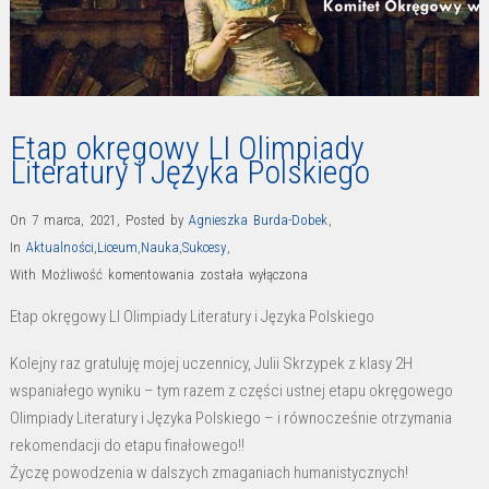
Etap okręgowy LI Olimpiady
Literatury i Języka Polskiego
On 7 marca, 2021
,
Posted by
Agnieszka Burda-Dobek
,
In
Aktualności
,
Liceum
,
Nauka
,
Sukcesy
,
Etap
With
Możliwość komentowania
została wyłączona
okręgowy
Etap okręgowy LI Olimpiady Literatury i Języka Polskiego
LI
Olimpiady
Kolejny raz gratuluję mojej uczennicy, Julii Skrzypek z klasy 2H
Literatury
wspaniałego wyniku – tym razem z części ustnej etapu okręgowego
i
Olimpiady Literatury i Języka Polskiego – i równocześnie otrzymania
Języka
rekomendacji do etapu finałowego!!
Polskiego
Życzę powodzenia w dalszych zmaganiach humanistycznych!