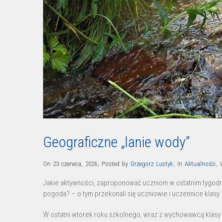
Geograficzne „lanie wody”
On 23 czerwca, 2026
,
Posted by
Grzegorz Lustyk
,
In
Aktualności
,
Jakie aktywności, zaproponować uczniom w ostatnim tygodn
pogoda? – o tym przekonali się uczniowie i uczennice klasy 
W ostatni wtorek roku szkolnego, wraz z wychowawcą klasy 