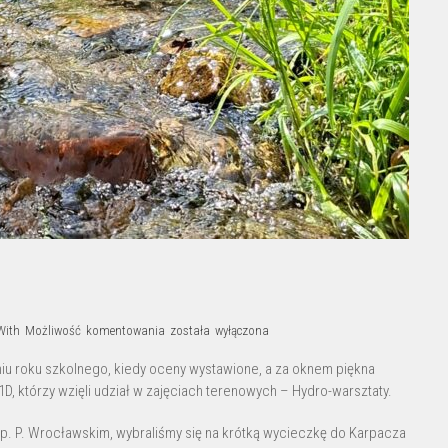
Geograficzne
With
Możliwość komentowania
została wyłączona
„lanie
iu roku szkolnego, kiedy oceny wystawione, a za oknem piękna
wody”
1D, którzy wzięli udział w zajęciach terenowych – Hydro-warsztaty.
p. P. Wrocławskim, wybraliśmy się na krótką wycieczkę do Karpacza