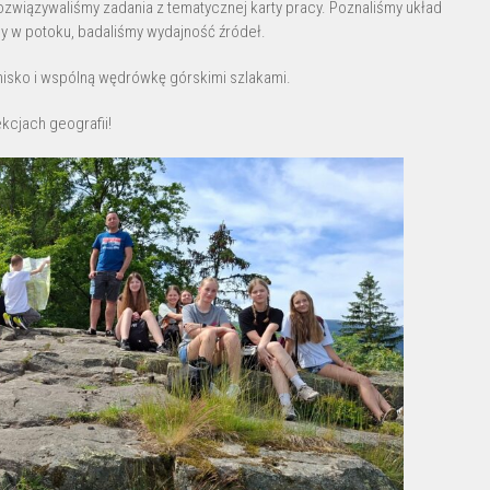
rozwiązywaliśmy zadania z tematycznej karty pracy. Poznaliśmy układ
dy w potoku, badaliśmy wydajność źródeł.
ognisko i wspólną wędrówkę górskimi szlakami.
kcjach geografii!