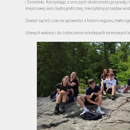
i Sosnówki. Korzystając z uroczych okoliczności przyrody, 
miejscowej sieci hydrograficznej, mierzyliśmy przepływ wo
Znalazł się też czas na opowieści o historii regionu, małe 
Udanych wakacji i do zobaczenia na kolejnych terenowych le