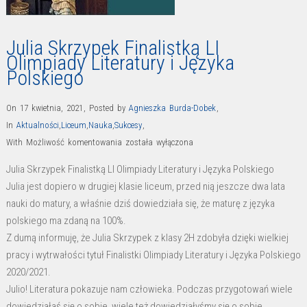
Julia Skrzypek Finalistką LI
Olimpiady Literatury i Języka
Polskiego
On 17 kwietnia, 2021
,
Posted by
Agnieszka Burda-Dobek
,
In
Aktualności
,
Liceum
,
Nauka
,
Sukcesy
,
Julia
With
Możliwość komentowania
została wyłączona
Skrzypek
Julia Skrzypek Finalistką LI Olimpiady Literatury i Języka Polskiego
Finalistką
Julia jest dopiero w drugiej klasie liceum, przed nią jeszcze dwa lata
LI
nauki do matury, a właśnie dziś dowiedziała się, że maturę z języka
Olimpiady
polskiego ma zdaną na 100%.
Literatury
Z dumą informuję, że Julia Skrzypek z klasy 2H zdobyła dzięki wielkiej
i
pracy i wytrwałości tytuł Finalistki Olimpiady Literatury i Języka Polskiego
Języka
2020/2021.
Polskiego
Julio! Literatura pokazuje nam człowieka. Podczas przygotowań wiele
dowiedziałaś się o sobie, wiele też dowiedziałyśmy się o sobie