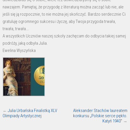
nawzajem. Pamiętaj, że przygodę z literaturą można zacząć lub nie, ale
jeśli się ją rozpocznie, to nie można jej skończyć. Bardzo serdecznie Ci
gratuluję ogromnego sukcesu i życzę, aby Twoja przygoda trwała,
trwała, trwała….
A wszystkich Uczniów naszej szkoły zachęcam do odbycia takiej samej
podróży, jaką odbyła Julia.
Ewelina Wyszyńska
←
Julia Urbańska Finalistką XLV
Aleksander Stachów laureatem
Olimpiady Artystycznej
konkursu „Polskie serce pękło.
Katyń 1940”
→