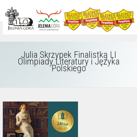
Julia Skrzypek Finalistką LI
Olimpiady Literatury i Języka
Polskiego