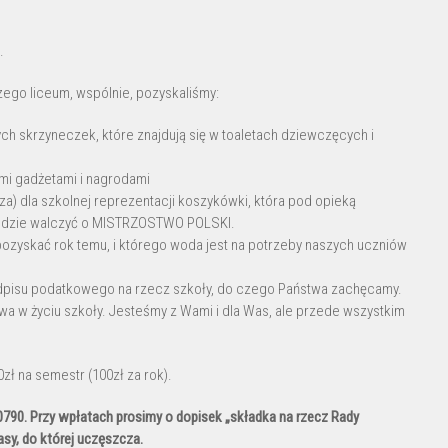
.
zego liceum, wspólnie, pozyskaliśmy:
h skrzyneczek, które znajdują się w toaletach dziewczęcych i
mi gadżetami i nagrodami
za) dla szkolnej reprezentacji koszykówki, która pod opieką
jedzie walczyć o MISTRZOSTWO POLSKI.
 pozyskać rok temu, i którego woda jest na potrzeby naszych uczniów
dpisu podatkowego na rzecz szkoły, do czego Państwa zachęcamy.
 w życiu szkoły. Jesteśmy z Wami i dla Was, ale przede wszystkim
ł na semestr (100zł za rok).
0790.
Przy wpłatach prosimy o dopisek „składka na rzecz Rady
sy, do której uczęszcza.