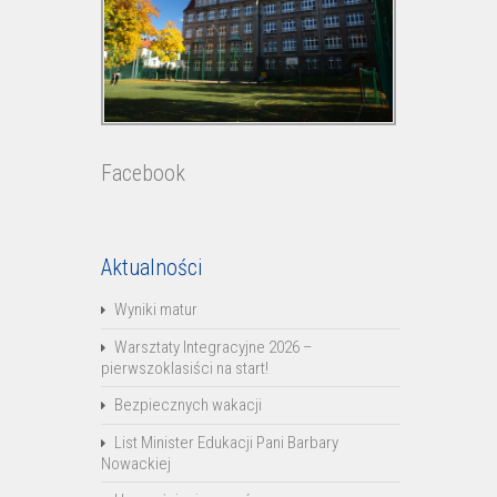
Facebook
Aktualności
Wyniki matur
Warsztaty Integracyjne 2026 –
pierwszoklasiści na start!
Bezpiecznych wakacji
List Minister Edukacji Pani Barbary
Nowackiej