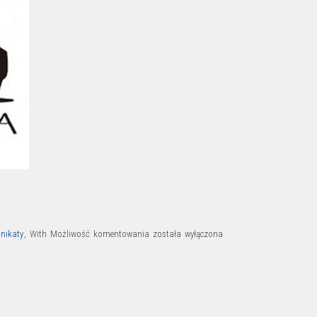
Drodzy
nikaty
,
With
Możliwość komentowania
została wyłączona
Rodzicie