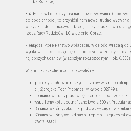
Drodzy Rodzice,
Każdy rok szkolny przynosi nam nowe wyzwania. Choć wyda
do codzienności, to przyniósł nam nowe, trudne wyzwani
wszystkim dobro naszych dzieci, naszych uczniów i dlate
rzecz Rady Rodziców I LO w Jeleniej Górze.
Pieniądze, które Państwo wpłacacie, w całości wracają do
wyniki w nauce i osiągnięcia sportowe (w zeszłym roku 
najlepszych uczniów (w zeszłym roku szkolnym – ok. 6.000zł
W tym roku szkolnym dofinansowaliśmy:
projekty społeczne naszych uczniów w ramach olimpiady 
zł , 2)projekt „Teen Probmes” w kwocie 327,49 zł
dofinansowaliśmy pracownię chemiczną poprzez zakup w
wsparliśmy koło geograficzne kwotą 500 zł. Pracują na
Sfinansowaliśmy zakup nagród dla zwycięzców konkurs
Sfinansowaliśmy wyjazd naszej reprezentacji koszykówk
kwota 900 zł.