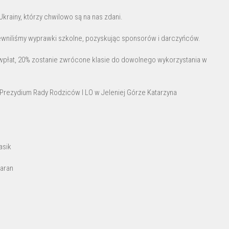
krainy, którzy chwilowo są na nas zdani.
pewniliśmy wyprawki szkolne, pozyskując sponsorów i darczyńców.
wpłat, 20% zostanie zwrócone klasie do dowolnego wykorzystania w
Prezydium Rady Rodziców I LO w Jeleniej Górze Katarzyna
asik
aran