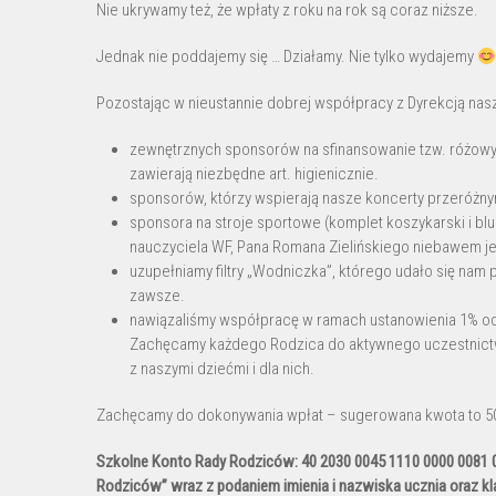
Nie ukrywamy też, że wpłaty z roku na rok są coraz niższe.
Jednak nie poddajemy się … Działamy. Nie tylko wydajemy
Pozostając w nieustannie dobrej współpracy z Dyrekcją nas
zewnętrznych sponsorów na sfinansowanie tzw. różowyc
zawierają niezbędne art. higienicznie.
sponsorów, którzy wspierają nasze koncerty przeróżny
sponsora na stroje sportowe (komplet koszykarski i blu
nauczyciela WF, Pana Romana Zielińskiego niebawem 
uzupełniamy filtry „Wodniczka”, którego udało się nam
zawsze.
nawiązaliśmy współpracę w ramach ustanowienia 1% o
Zachęcamy każdego Rodzica do aktywnego uczestnictwa
z naszymi dziećmi i dla nich.
Zachęcamy do dokonywania wpłat – sugerowana kwota to 50z
Szkolne Konto Rady Rodziców: 40 2030 0045 1110 0000 0081 
Rodziców” wraz z podaniem imienia i nazwiska ucznia oraz kla