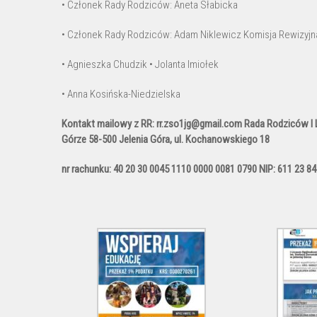
• Członek Rady Rodziców: Aneta Słabicka
• Członek Rady Rodziców: Adam Niklewicz Komisja Rewizyjn
• Agnieszka Chudzik • Jolanta Imiołek
• Anna Kosińska-Niedzielska
Kontakt mailowy z RR: rr.zso1jg@gmail.com Rada Rodziców I
Górze 58-500 Jelenia Góra, ul. Kochanowskiego 18
nr rachunku: 40 20 30 0045 1110 0000 0081 0790 NIP: 611 23 84