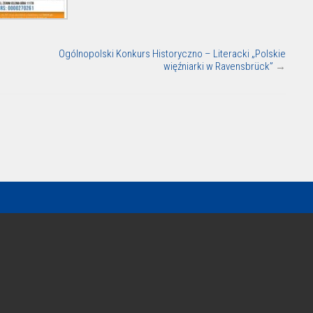
Ogólnopolski Konkurs Historyczno – Literacki „Polskie
więźniarki w Ravensbrück”
→