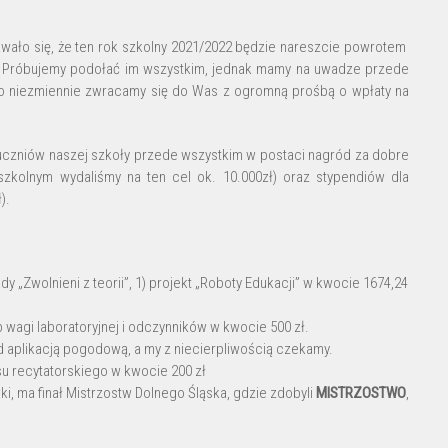
wało się, że ten rok szkolny 2021/2022 będzie nareszcie powrotem
a. Próbujemy podołać im wszystkim, jednak mamy na uwadze przede
go niezmiennie zwracamy się do Was z ogromną prośbą o wpłaty na
 uczniów naszej szkoły przede wszystkim w postaci nagród za dobre
szkolnym wydaliśmy na ten cel ok. 10.000zł) oraz stypendiów dla
).
„Zwolnieni z teorii”, 1) projekt „Roboty Edukacji” w kwocie 1674,24
agi laboratoryjnej i odczynników w kwocie 500 zł.
d aplikacją pogodową, a my z niecierpliwością czekamy.
u recytatorskiego w kwocie 200 zł
i, ma finał Mistrzostw Dolnego Śląska, gdzie zdobyli
MISTRZOSTWO
,