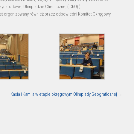
zynarodowej Olimpiadzie Chemicznej (IChO).)
 jest organizowany również przez odpowiedni Komitet Okręgowy.
Kasia i Kamila w etapie okręgowym Olimpiady Geograficznej
→