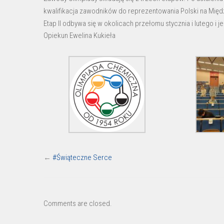
etapie
kwalifikacja zawodników do reprezentowania Polski na Międ
Olimpiady
Etap II odbywa się w okolicach przełomu stycznia i lutego i
Chemicznej
Opiekun Ewelina Kukieła
←
#Świąteczne Serce
Comments are closed.