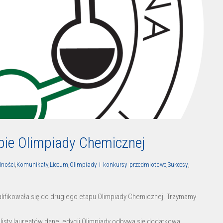
pie Olimpiady Chemicznej
lności
,
Komunikaty
,
Liceum
,
Olimpiady i konkursy przedmiotowe
,
Sukcesy
,
kwalifikowała się do drugiego etapu Olimpiady Chemicznej. Trzymamy
 listy laureatów danej edycji Olimpiady odbywa się dodatkowa