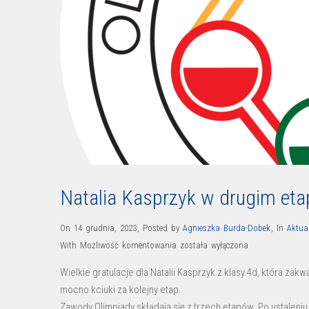
Natalia Kasprzyk w drugim eta
On 14 grudnia, 2023
,
Posted by
Agnieszka Burda-Dobek
,
In
Aktua
Natalia
With
Możliwość komentowania
została wyłączona
Kasprzyk
Wielkie gratulacje dla Natalii Kasprzyk z klasy 4d, która za
w
mocno kciuki za kolejny etap.
drugim
Zawody Olimpiady składają się z trzech etapów. Po ustaleniu