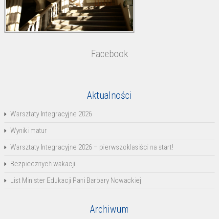
Facebook
Aktualności
Warsztaty Integracyjne 2026
Wyniki matur
Warsztaty Integracyjne 2026 – pierwszoklasiści na start!
Bezpiecznych wakacji
List Minister Edukacji Pani Barbary Nowackiej
Archiwum