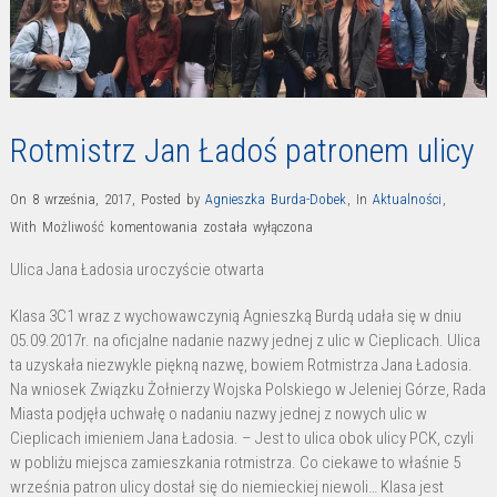
Rotmistrz Jan Ładoś patronem ulicy
On 8 września, 2017
,
Posted by
Agnieszka Burda-Dobek
,
In
Aktualności
,
Rotmistrz
With
Możliwość komentowania
została wyłączona
Jan
Ulica Jana Ładosia uroczyście otwarta
Ładoś
patronem
Klasa 3C1 wraz z wychowawczynią Agnieszką Burdą udała się w dniu
ulicy
05.09.2017r. na oficjalne nadanie nazwy jednej z ulic w Cieplicach. Ulica
ta uzyskała niezwykle piękną nazwę, bowiem Rotmistrza Jana Ładosia.
Na wniosek Związku Żołnierzy Wojska Polskiego w Jeleniej Górze, Rada
Miasta podjęła uchwałę o nadaniu nazwy jednej z nowych ulic w
Cieplicach imieniem Jana Ładosia. – Jest to ulica obok ulicy PCK, czyli
w pobliżu miejsca zamieszkania rotmistrza. Co ciekawe to właśnie 5
września patron ulicy dostał się do niemieckiej niewoli… Klasa jest