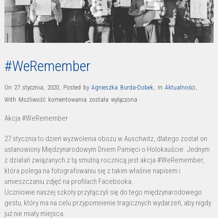
#WeRemember
On 27 stycznia, 2020
,
Posted by
Agnieszka Burda-Dobek
,
In
Aktualności
,
#WeRemember
With
Możliwość komentowania
została wyłączona
Akcja #WeRemember
27 stycznia to dzień wyzwolenia obozu w Auschwitz, dlatego został on
ustanowiony Międzynarodowym Dniem Pamięci o Holokauście. Jednym
z działań związanych z tą smutną rocznicą jest akcja #WeRemember,
która polega na fotografowaniu się z takim właśnie napisem i
umieszczaniu zdjęć na profilach Facebooka.
Uczniowie naszej szkoły przyłączyli się do tego międzynarodowego
gestu, który ma na celu przypomnienie tragicznych wydarzeń, aby nigdy
już nie miały miejsca.