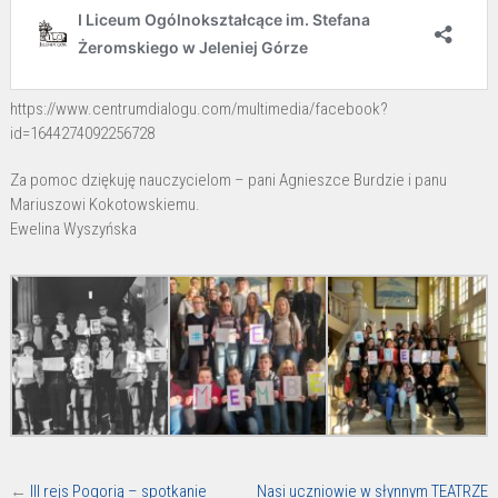
https://www.centrumdialogu.com/multimedia/facebook?
id=1644274092256728
Za pomoc dziękuję nauczycielom – pani Agnieszce Burdzie i panu
Mariuszowi Kokotowskiemu.
Ewelina Wyszyńska
←
III rejs Pogorią – spotkanie
Nasi uczniowie w słynnym TEATRZE